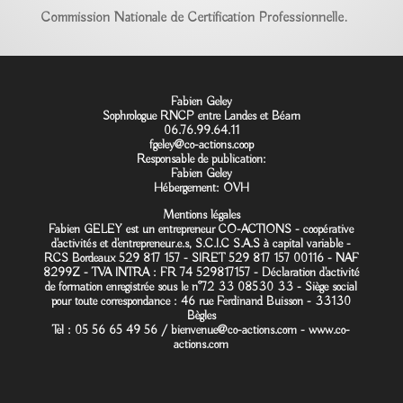
Commission Nationale de Certification Professionnelle.
Fabien Geley
Sophrologue RNCP entre Landes et Béarn
06.76.99.64.11
fgeley@co-actions.coop
Responsable de publication:
Fabien Geley
Hébergement:
OVH
Mentions légales
Fabien GELEY est un entrepreneur CO-ACTIONS - coopérative
d'activités et d'entrepreneur.e.s, S.C.I.C S.A.S à capital variable -
RCS Bordeaux 529 817 157 - SIRET 529 817 157 00116 - NAF
8299Z - TVA INTRA : FR 74 529817157 - Déclaration d'activité
de formation enregistrée sous le n°72 33 08530 33 - Siège social
pour toute correspondance : 46 rue Ferdinand Buisson - 33130
Bègles
Tel : 05 56 65 49 56 /
bienvenue@co-actions.com
-
www.co-
actions.com