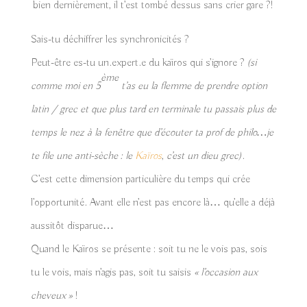
bien dernièrement, il t’est tombé dessus sans crier gare ?!
Sais-tu déchiffrer les synchronicités ?
Peut-être es-tu un.expert.e du kaïros qui s’ignore ?
(si
ème
comme moi en 5
t’as eu la flemme de prendre option
latin / grec et que plus tard en terminale tu passais plus de
temps le nez à la fenêtre que d’écouter ta prof de philo…je
te file une anti-sèche : le
Kaïros
,
c’est un dieu grec)
.
C’est cette dimension particulière du temps qui crée
l’opportunité. Avant elle n’est pas encore là… qu’elle a déjà
aussitôt disparue…
Quand le Kaïros se présente : soit tu ne le vois pas, sois
tu le vois, mais n’agis pas, soit tu saisis
« l’occasion aux
cheveux »
!