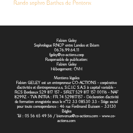
Rando sophro Barthes de Pontonx
Fabien Geley
Sophrologue RNCP entre Landes et Béarn
06.76.99.64.11
fgeley@co-actions.coop
Responsable de publication:
Fabien Geley
Hébergement:
OVH
Mentions légales
Fabien GELEY est un entrepreneur CO-ACTIONS - coopérative
d'activités et d'entrepreneur.e.s, S.C.I.C S.A.S à capital variable -
RCS Bordeaux 529 817 157 - SIRET 529 817 157 00116 - NAF
8299Z - TVA INTRA : FR 74 529817157 - Déclaration d'activité
de formation enregistrée sous le n°72 33 08530 33 - Siège social
pour toute correspondance : 46 rue Ferdinand Buisson - 33130
Bègles
Tel : 05 56 65 49 56 /
bienvenue@co-actions.com
-
www.co-
actions.com