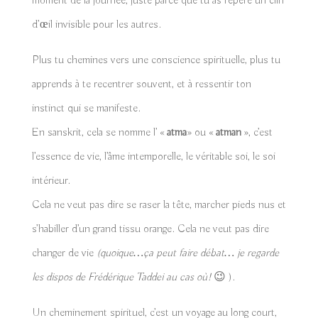
moment de la journée, juste parce que tu as repéré un clin
d’œil invisible pour les autres.
Plus tu chemines vers une conscience spirituelle, plus tu
apprends à te recentrer souvent, et à ressentir ton
instinct qui se manifeste.
En sanskrit, cela se nomme l’ «
atma
» ou «
atman
», c’est
l’essence de vie, l’âme intemporelle, le véritable soi, le soi
intérieur.
Cela ne veut pas dire se raser la tête, marcher pieds nus et
s’habiller d’un grand tissu orange. Cela ne veut pas dire
changer de vie
(quoique…ça peut faire débat… je regarde
les dispos de Frédérique Taddei au cas où!
😉 ).
Un cheminement spirituel, c’est un voyage au long court,