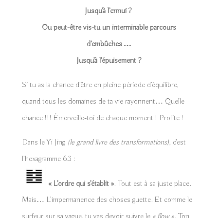
Jusqu’à l’ennui ?
Ou peut-être vis-tu un interminable parcours
d’embûches …
Jusqu’à l’épuisement ?
Si tu as la chance d’être en pleine période d’équilibre,
quand tous les domaines de ta vie rayonnent… Quelle
chance !!! Émerveille-toi de chaque moment ! Profite !
Dans le Yi Jing
(le grand livre des transformations)
, c’est
l’hexagramme 63 :
« L’ordre qui s’établit »
. Tout est à sa juste place.
Mais… L’impermanence des choses guette. Et comme le
surfeur sur sa vague, tu vas devoir suivre le
« flow »
. Ton